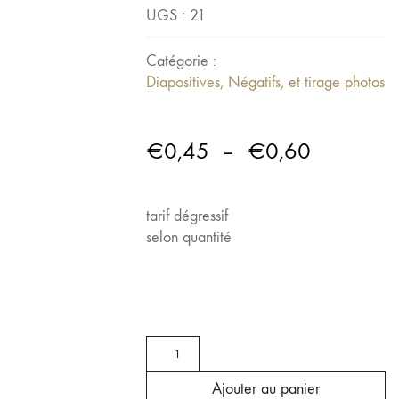
UGS :
21
Catégorie :
Diapositives, Négatifs, et tirage photos
Plage
€
0,45
–
€
0,60
de
prix :
tarif dégressif
€0,45
selon quantité
à
€0,60
quantité
de
Numérisation
Ajouter au panier
diapositives,