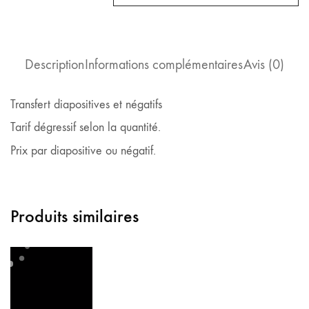
négatifs
Description
Informations complémentaires
Avis (0)
Transfert diapositives et négatifs
Tarif dégressif selon la quantité.
Prix par diapositive ou négatif.
Produits similaires